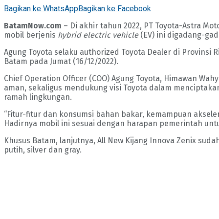
Bagikan ke WhatsApp
Bagikan ke Facebook
BatamNow.com
– Di akhir tahun 2022, PT Toyota-Astra Mot
mobil berjenis
hybrid electric vehicle
(EV) ini digadang-ga
Agung Toyota selaku authorized Toyota Dealer di Provinsi Ri
Batam pada Jumat (16/12/2022).
Chief Operation Officer (COO) Agung Toyota, Himawan Wah
aman, sekaligus mendukung visi Toyota dalam menciptak
ramah lingkungan.
“Fitur-fitur dan konsumsi bahan bakar, kemampuan aksele
Hadirnya mobil ini sesuai dengan harapan pemerintah unt
Khusus Batam, lanjutnya, All New Kijang Innova Zenix sudah 
putih, silver dan gray.