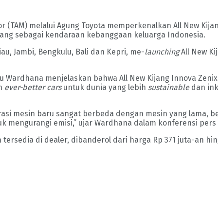
or (TAM) melalui Agung Toyota memperkenalkan All New Kijang
dang sebagai kendaraan kebanggaan keluarga Indonesia.
au, Jambi, Bengkulu, Bali dan Kepri, me-
launching
All New Ki
yu Wardhana menjelaskan bahwa All New Kijang Innova Zeni
an
ever-better cars
untuk dunia yang lebih
sustainable
dan ink
rasi mesin baru sangat berbeda dengan mesin yang lama, b
uk mengurangi emisi,” ujar Wardhana dalam konferensi per
tersedia di dealer, dibanderol dari harga Rp 371 juta-an hing