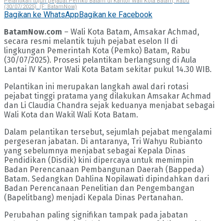
Pelantikan tujuh pejabat Pemko Batam di Kantor Wali Kota Batam, Rabu
(30/07/2025). (F: BatamNow)
Bagikan ke WhatsApp
Bagikan ke Facebook
BatamNow.com
– Wali Kota Batam, Amsakar Achmad,
secara resmi melantik tujuh pejabat eselon II di
lingkungan Pemerintah Kota (Pemko) Batam, Rabu
(30/07/2025). Prosesi pelantikan berlangsung di Aula
Lantai IV Kantor Wali Kota Batam sekitar pukul 14.30 WIB.
Pelantikan ini merupakan langkah awal dari rotasi
pejabat tinggi pratama yang dilakukan Amsakar Achmad
dan Li Claudia Chandra sejak keduanya menjabat sebagai
Wali Kota dan Wakil Wali Kota Batam.
Dalam pelantikan tersebut, sejumlah pejabat mengalami
pergeseran jabatan. Di antaranya, Tri Wahyu Rubianto
yang sebelumnya menjabat sebagai Kepala Dinas
Pendidikan (Disdik) kini dipercaya untuk memimpin
Badan Perencanaan Pembangunan Daerah (Bappeda)
Batam. Sedangkan Dahlina Nopilawati dipindahkan dari
Badan Perencanaan Penelitian dan Pengembangan
(Bapelitbang) menjadi Kepala Dinas Pertanahan.
Perubahan paling signifikan tampak pada jabatan