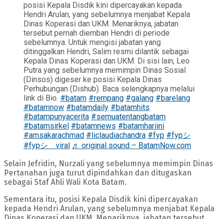
posisi Kepala Disdik kini dipercayakan kepada
Hendri Arulan, yang sebelumnya menjabat Kepala
Dinas Koperasi dan UKM. Menariknya, jabatan
tersebut pernah diemban Hendri di periode
sebelumnya. Untuk mengisi jabatan yang
ditinggalkan Hendri, Salim resmi dilantik sebagai
Kepala Dinas Koperasi dan UKM. Di sisi lain, Leo
Putra yang sebelumnya memimpin Dinas Sosial
(Dinsos) digeser ke posisi Kepala Dinas
Perhubungan (Dishub). Baca selengkapnya melalui
link di Bio.
#batam
#rempang
#galang
#barelang
#batamnow
#batamdaily
#batamhits
#batampunyacerita
#semuatentangbatam
#batamsirkel
#batamnews
#batamhariini
#amsakarachmad
#liclaudiachandra
#fyp
#fypシ
#fypシ゚viral
♬ original sound – BatamNow.com
Selain Jefridin, Nurzali yang sebelumnya memimpin Dinas
Pertanahan juga turut dipindahkan dan ditugaskan
sebagai Staf Ahli Wali Kota Batam.
Sementara itu, posisi Kepala Disdik kini dipercayakan
kepada Hendri Arulan, yang sebelumnya menjabat Kepala
Dinas Koperasi dan UKM. Menariknya, jabatan tersebut