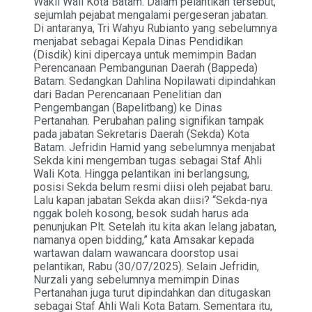
Wakil Wali Kota Batam. Dalam pelantikan tersebut,
sejumlah pejabat mengalami pergeseran jabatan.
Di antaranya, Tri Wahyu Rubianto yang sebelumnya
menjabat sebagai Kepala Dinas Pendidikan
(Disdik) kini dipercaya untuk memimpin Badan
Perencanaan Pembangunan Daerah (Bappeda)
Batam. Sedangkan Dahlina Nopilawati dipindahkan
dari Badan Perencanaan Penelitian dan
Pengembangan (Bapelitbang) ke Dinas
Pertanahan. Perubahan paling signifikan tampak
pada jabatan Sekretaris Daerah (Sekda) Kota
Batam. Jefridin Hamid yang sebelumnya menjabat
Sekda kini mengemban tugas sebagai Staf Ahli
Wali Kota. Hingga pelantikan ini berlangsung,
posisi Sekda belum resmi diisi oleh pejabat baru.
Lalu kapan jabatan Sekda akan diisi? “Sekda-nya
nggak boleh kosong, besok sudah harus ada
penunjukan Plt. Setelah itu kita akan lelang jabatan,
namanya open bidding,” kata Amsakar kepada
wartawan dalam wawancara doorstop usai
pelantikan, Rabu (30/07/2025). Selain Jefridin,
Nurzali yang sebelumnya memimpin Dinas
Pertanahan juga turut dipindahkan dan ditugaskan
sebagai Staf Ahli Wali Kota Batam. Sementara itu,