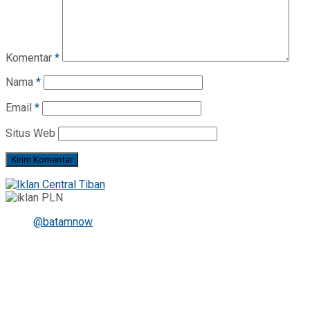
Komentar
*
Nama
*
Email
*
Situs Web
@batamnow