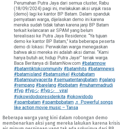
Perumahan Putra Jaya dari semua cluster, Rabu
(18/09/2024) pagi ini, melakukan aksi unjuk rasa
(demo) lagi ke kantor BP Batam. Dalam spanduk
pernyataan warga, dijelaskan demo ini karena
mereka sudah tidak tahan karena janji BP Batam
terkait kelancaran air SPAM yang belum
terealisasi ke Putra Jaya Residence. “Ya tujuan
demo ke kantor BP Batam,” kata beberapa peserta
demo di lokasi. Perwakilan warga menegaskan
bahwa aksi mereka ini adalah aksi damai. “Kami
hanya butuh air, hidup Putra Jaya!” teriak warga.
Baca Beritanya di BatamNow.com
#batamnow
#batamtiktokcommunity
#batamhits
#batamnews
#batamisland
#batamsirkel
#kotabatam
#batampunyacerita
#semuatentangbatam
#galang
#rempang
#barelang
#bpbatam
#muhammadrudi
#fyp
#fypシ
#fypシ゚viral
#jokowidodopresidenkita
#jokowidodo
#spambatam
#spambpbatam
♬ Powerful songs
like action movie music – Tansa
Beberapa warga yang kini dalam robongan demo
membenarkan aksi yang mereka lakukan karena krisis
air minum perpipaan yang tak ada solusinya dari BP