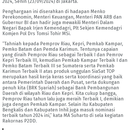
2024, Senin (23/09/2024) di Jakarta.
Penghargaan ini diserahkan di hadapan Menko
Perekonomin, Menteri Keuangan, Menteri PAN ARB dan
Gubernur BI dan hadir juga mewakili Menteri Dalam
Negari Bapak Irjen Kemendagri, Plt Sekjen Kemendagri
Komjen Pol Drs Tomsi Tohir MSi.
“Tahniah kepada Pemprov Riau, Kepri, Pemkab Kampar,
Pemko Batam dan Pemda Karimun. Tentunya capaian
yang diraih Pemprov Riau sebagai Terbaik I dan Pemrov
Kepri Terbaik III, kemudian Pemkab Kampar Terbaik I dan
Pemko Batam Terbaik III se Sumatera serta Pemkab
Karimun Terbaik II atas produk unggulan SiaSat TOP
merupakan hasil kerja keras serta koordinasi yang baik
antara Pemerintah Daerah dan Pusat, serta dukungan
penuh kita (BRK Syariah) sebagai Bank Pembangunan
Daerah di wilayah Riau dan Kepri. Kita cukup bangga,
Pemprov Riau tahun lalu juga meraih Terbaik I, demikian
juga dengan Pemkab Kampar. Selain itu Kabupaten
Bengkalis dan Kabupaten Inhil juga masuk nominasi
terbaik tahun 2024 ini,” kata MA Suharto di sela kegiatan
Rakornas P2DD.