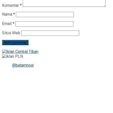
Komentar
*
Nama
*
Email
*
Situs Web
@batamnow