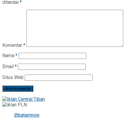
ditandai
*
Komentar
*
Nama
*
Email
*
Situs Web
@batamnow