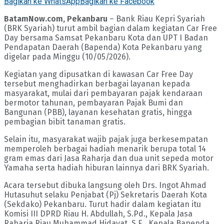
Bagikan ke WhatsApp
Bagikan ke Facebook
BatamNow.com, Pekanbaru
– Bank Riau Kepri Syariah
(BRK Syariah) turut ambil bagian dalam kegiatan Car Free
Day bersama Samsat Pekanbaru Kota dan UPT I Badan
Pendapatan Daerah (Bapenda) Kota Pekanbaru yang
digelar pada Minggu (10/05/2026).
Kegiatan yang dipusatkan di kawasan Car Free Day
tersebut menghadirkan berbagai layanan kepada
masyarakat, mulai dari pembayaran pajak kendaraan
bermotor tahunan, pembayaran Pajak Bumi dan
Bangunan (PBB), layanan kesehatan gratis, hingga
pembagian bibit tanaman gratis.
Selain itu, masyarakat wajib pajak juga berkesempatan
memperoleh berbagai hadiah menarik berupa total 14
gram emas dari Jasa Raharja dan dua unit sepeda motor
Yamaha serta hadiah hiburan lainnya dari BRK Syariah.
Acara tersebut dibuka langsung oleh Drs. Ingot Ahmad
Hutasuhut selaku Penjabat (Pj) Sekretaris Daerah Kota
(Sekdako) Pekanbaru. Turut hadir dalam kegiatan itu
Komisi III DPRD Riau H. Abdullah, S.Pd., Kepala Jasa
Raharja Riau Muhammad Hidayat, S.E., Kepala Bapenda