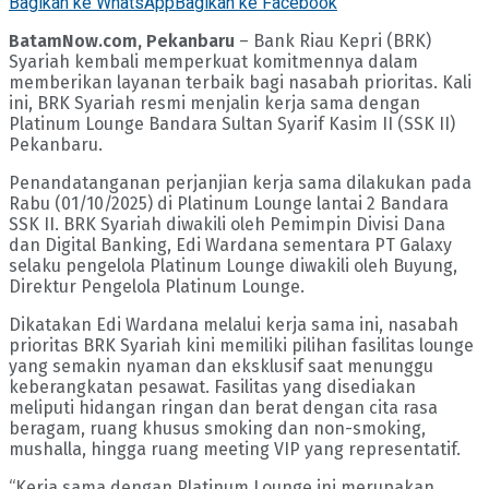
Bagikan ke WhatsApp
Bagikan ke Facebook
BatamNow.com, Pekanbaru
– Bank Riau Kepri (BRK)
Syariah kembali memperkuat komitmennya dalam
memberikan layanan terbaik bagi nasabah prioritas. Kali
ini, BRK Syariah resmi menjalin kerja sama dengan
Platinum Lounge Bandara Sultan Syarif Kasim II (SSK II)
Pekanbaru.
Penandatanganan perjanjian kerja sama dilakukan pada
Rabu (01/10/2025) di Platinum Lounge lantai 2 Bandara
SSK II. BRK Syariah diwakili oleh Pemimpin Divisi Dana
dan Digital Banking, Edi Wardana sementara PT Galaxy
selaku pengelola Platinum Lounge diwakili oleh Buyung,
Direktur Pengelola Platinum Lounge.
Dikatakan Edi Wardana melalui kerja sama ini, nasabah
prioritas BRK Syariah kini memiliki pilihan fasilitas lounge
yang semakin nyaman dan eksklusif saat menunggu
keberangkatan pesawat. Fasilitas yang disediakan
meliputi hidangan ringan dan berat dengan cita rasa
beragam, ruang khusus smoking dan non-smoking,
mushalla, hingga ruang meeting VIP yang representatif.
“Kerja sama dengan Platinum Lounge ini merupakan