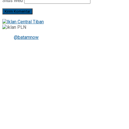
Situs Web
@batamnow