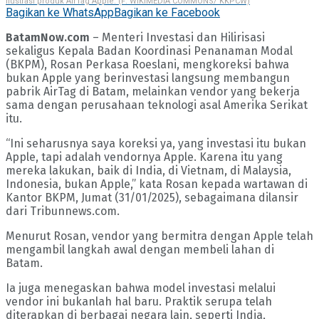
Ilustrasi produk AirTag Apple. (F: WIKIMEDIA COMMONS/ KKPCW)
Bagikan ke WhatsApp
Bagikan ke Facebook
BatamNow.com
– Menteri Investasi dan Hilirisasi
sekaligus Kepala Badan Koordinasi Penanaman Modal
(BKPM), Rosan Perkasa Roeslani, mengkoreksi bahwa
bukan Apple yang berinvestasi langsung membangun
pabrik AirTag di Batam, melainkan vendor yang bekerja
sama dengan perusahaan teknologi asal Amerika Serikat
itu.
“Ini seharusnya saya koreksi ya, yang investasi itu bukan
Apple, tapi adalah vendornya Apple. Karena itu yang
mereka lakukan, baik di India, di Vietnam, di Malaysia,
Indonesia, bukan Apple,” kata Rosan kepada wartawan di
Kantor BKPM, Jumat (31/01/2025), sebagaimana dilansir
dari Tribunnews.com.
Menurut Rosan, vendor yang bermitra dengan Apple telah
mengambil langkah awal dengan membeli lahan di
Batam.
Ia juga menegaskan bahwa model investasi melalui
vendor ini bukanlah hal baru. Praktik serupa telah
diterapkan di berbagai negara lain, seperti India,