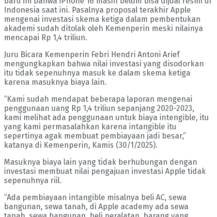
baru ini bahwa iPhone 16 masih belum bisa dijual resmi di
Indonesia saat ini. Pasalnya proposal terakhir Apple
mengenai investasi skema ketiga dalam pembentukan
akademi sudah ditolak oleh Kemenperin meski nilainya
mencapai Rp 1,4 triliun.
Juru Bicara Kemenperin Febri Hendri Antoni Arief
mengungkapkan bahwa nilai investasi yang disodorkan
itu tidak sepenuhnya masuk ke dalam skema ketiga
karena masuknya biaya lain.
“Kami sudah mendapat beberapa laporan mengenai
penggunaan uang Rp 1,4 triliun sepanjang 2020-2023,
kami melihat ada penggunaan untuk biaya intengible, itu
yang kami permasalahkan karena intangible itu
sepertinya agak membuat pembiayaan jadi besar,”
katanya di Kemenperin, Kamis (30/1/2025).
Masuknya biaya lain yang tidak berhubungan dengan
investasi membuat nilai pengajuan investasi Apple tidak
sepenuhnya riil.
“Ada pembiayaan intangible misalnya beli AC, sewa
bangunan, sewa tanah, di Apple academy ada sewa
tanah, sewa bangunan, beli peralatan, barang yang