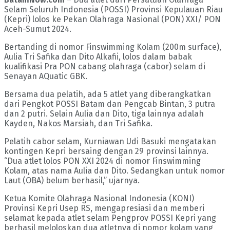
Selam Seluruh Indonesia (POSSI) Provinsi Kepulauan Riau
(Kepri) lolos ke Pekan Olahraga Nasional (PON) XXI/ PON
Aceh-Sumut 2024.
Bertanding di nomor Finswimming Kolam (200m surface),
Aulia Tri Safika dan Dito Alkafii, lolos dalam babak
kualifikasi Pra PON cabang olahraga (cabor) selam di
Senayan AQuatic GBK.
Bersama dua pelatih, ada 5 atlet yang diberangkatkan
dari Pengkot POSSI Batam dan Pengcab Bintan, 3 putra
dan 2 putri. Selain Aulia dan Dito, tiga lainnya adalah
Kayden, Nakos Marsiah, dan Tri Safika.
Pelatih cabor selam, Kurniawan Udi Basuki mengatakan
kontingen Kepri bersaing dengan 29 provinsi lainnya.
“Dua atlet lolos PON XXI 2024 di nomor Finswimming
Kolam, atas nama Aulia dan Dito. Sedangkan untuk nomor
Laut (OBA) belum berhasil,” ujarnya.
Ketua Komite Olahraga Nasional Indonesia (KONI)
Provinsi Kepri Usep RS, mengapresiasi dan memberi
selamat kepada atlet selam Pengprov POSSI Kepri yang
berhasil meloloskan dua atletnya di nomor kolam yang