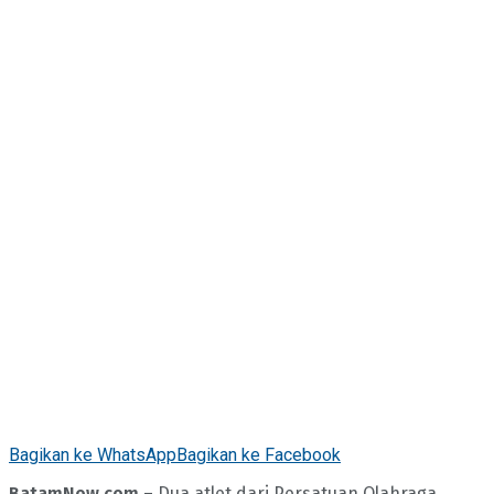
Bagikan ke WhatsApp
Bagikan ke Facebook
BatamNow.com
– Dua atlet dari Persatuan Olahraga