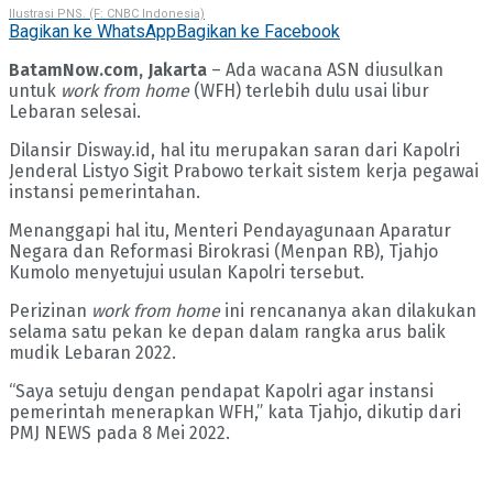
Ilustrasi PNS. (F: CNBC Indonesia)
Bagikan ke WhatsApp
Bagikan ke Facebook
BatamNow.com, Jakarta
– Ada wacana ASN diusulkan
untuk
work from home
(WFH) terlebih dulu usai libur
Lebaran selesai.
Dilansir Disway.id, hal itu merupakan saran dari Kapolri
Jenderal Listyo Sigit Prabowo terkait sistem kerja pegawai
instansi pemerintahan.
Menanggapi hal itu, Menteri Pendayagunaan Aparatur
Negara dan Reformasi Birokrasi (Menpan RB), Tjahjo
Kumolo menyetujui usulan Kapolri tersebut.
Perizinan
work from home
ini rencananya akan dilakukan
selama satu pekan ke depan dalam rangka arus balik
mudik Lebaran 2022.
“Saya setuju dengan pendapat Kapolri agar instansi
pemerintah menerapkan WFH,” kata Tjahjo, dikutip dari
PMJ NEWS pada 8 Mei 2022.