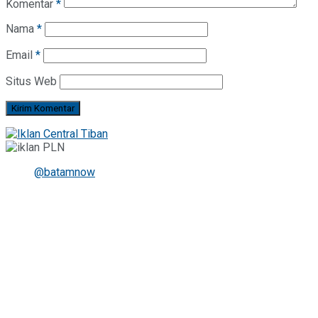
Komentar
*
Nama
*
Email
*
Situs Web
@batamnow