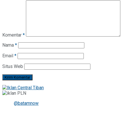
Komentar
*
Nama
*
Email
*
Situs Web
@batamnow