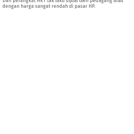
Dan perangkat HKT tak laku dijual oleh pedagang atau
dengan harga sangat rendah di pasar HP.