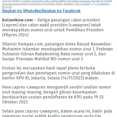
Ketiga pasang calon presiden dan calon wakil presiden berfoto bersama plakat
nomor urut untuk Pemilihan Presiden 2024, Selasa (14/11/2023). (F: Youtube/
KPU RI)
Bagikan ke WhatsApp
Bagikan ke Facebook
BatamNow.com
– Ketiga pasangan calon presiden
(capres) dan calon wakil presiden (cawapres) telah
mendapatkan nomor urut untuk Pemilihan Presiden
(Pilpres 2024)
Dilansir Kompas.com, pasangan Anies Rasyid Baswedan-
Muhaimin Iskandar mendapatkan nomor urut 1, Prabowo
Subianto-Gibran Rakabuming Raka nomor urut 2, dan
Ganjar Pranowo-Mahfud MD nomor urut 3.
Urutan itu merupakan hasil rapat pleno terbuka
pengundian dan penetapan nomor urut yang dilakukan di
kantor KPU RI, Jakarta, Selasa (14/11/2023) malam.
Para capres-cawapres mengambil sendiri undian nomor
urut masing-masing, dengan giliran kesempatan
berdasarkan urutan pendaftaran ke KPU pada 19-25
Oktober 2023.
Selain para capres-cawapres, dalam acara ini, hadir pula
pimpinan partai politik koalisi pengusung serta tim