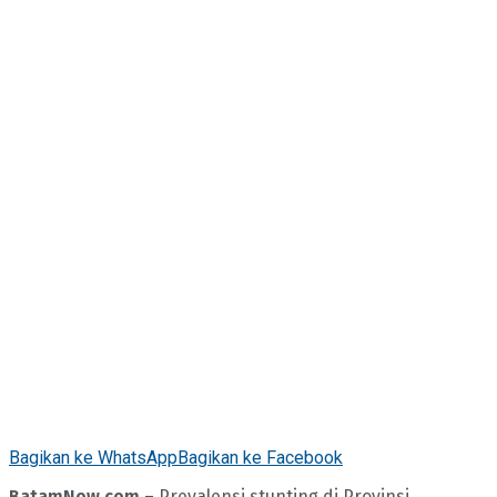
Bagikan ke WhatsApp
Bagikan ke Facebook
BatamNow.com
– Prevalensi stunting di Provinsi