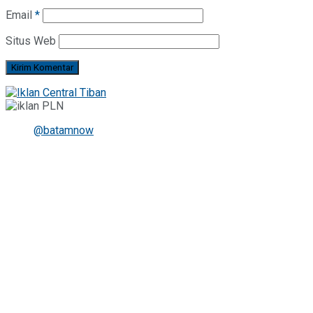
Email
*
Situs Web
@batamnow