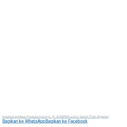
Ilustrasi aplikasi PeduliLindungi. (F: KOMPAS.com/ Galuh Putri Riyanto)
Bagikan ke WhatsApp
Bagikan ke Facebook