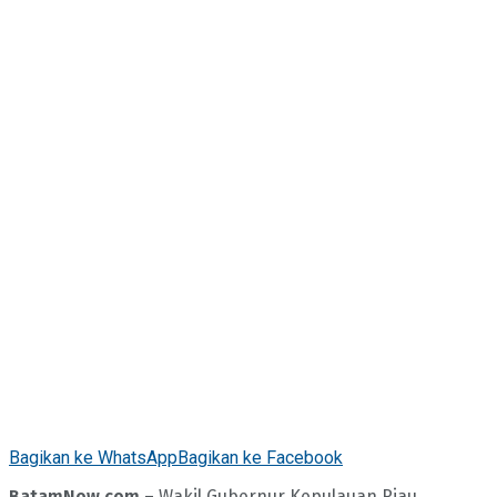
Bagikan ke WhatsApp
Bagikan ke Facebook
BatamNow.com
– Wakil Gubernur Kepulauan Riau,