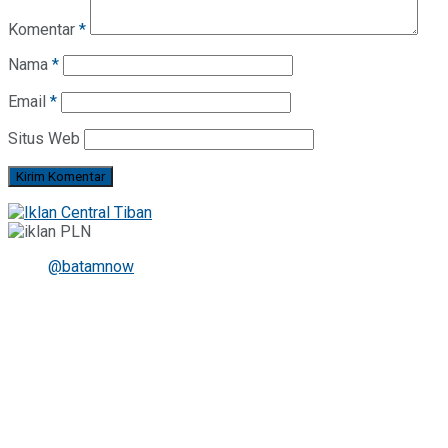
Komentar
*
Nama
*
Email
*
Situs Web
@batamnow