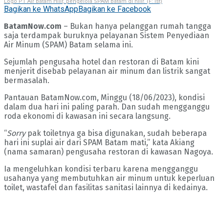
Logo PT Air Batam Hilir, pengelola SPAM Batam di hilir. (F: ist)
Bagikan ke WhatsApp
Bagikan ke Facebook
BatamNow.com
– Bukan hanya pelanggan rumah tangga
saja terdampak buruknya pelayanan Sistem Penyediaan
Air Minum (SPAM) Batam selama ini.
Sejumlah pengusaha hotel dan restoran di Batam kini
menjerit disebab pelayanan air minum dan listrik sangat
bermasalah.
Pantauan BatamNow.com, Minggu (18/06/2023), kondisi
dalam dua hari ini paling parah. Dan sudah mengganggu
roda ekonomi di kawasan ini secara langsung.
“
Sorry
pak toiletnya ga bisa digunakan, sudah beberapa
hari ini suplai air dari SPAM Batam mati,” kata Akiang
(nama samaran) pengusaha restoran di kawasan Nagoya.
Ia mengeluhkan kondisi terbaru karena mengganggu
usahanya yang membutuhkan air minum untuk keperluan
toilet, wastafel dan fasilitas sanitasi lainnya di kedainya.