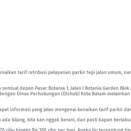
naikan tarif retribusi pelayanan parkir tepi jalan umum, n
m semisal depan Pasar Botania 1, Jalan l Botania Garden Blok
dengan Dinas Perhubungan (Dishub) Kota Batam melainkan 
at informasi yang jelas mengenai kenaikan tarif parkir dar
a bilang, kita kan nggak berani, dan pasti kapan berlakuny
p 70 ribu hingga Rp 300 ribu per hari. Angka itu tergantun