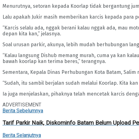
Menurutnya, setoran kepada Koorlap tidak bergantung juml
Lalu apakah Jukir masih memberikan karcis kepada para p
“Karcis selalu ada, nggak berani kalau nggak ada, mau m
depan kita kan,” jelasnya.
Soal urusan parkir, akunya, lebih mudah berhubungan lan
“Kalau langsung Dishub memang murah, cuma ya kan kalau ad
bawah koorlap kan terima beres,” terangnya.
Sementara, Kepala Dinas Perhubungan Kota Batam, Salim me
“Sudah, itu sambil berjalan sudah melalui Koorlap. Kita k
Ia juga menjelaskan, pihaknya telah mencetak karcis dengan 
ADVERTISEMENT
Berita Sebelumnya
Tarif Parkir Naik, Diskominfo Batam Belum Upload Pe
Berita Selanjutnya