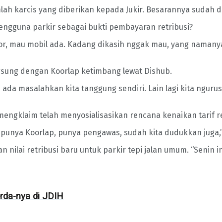
ah karcis yang diberikan kepada Jukir. Besarannya sudah d
engguna parkir sebagai bukti pembayaran retribusi?
otor, mau mobil ada. Kadang dikasih nggak mau, yang nama
gsung dengan Koorlap ketimbang lewat Dishub.
a masalahkan kita tanggung sendiri. Lain lagi kita ngurusi 
ngklaim telah menyosialisasikan rencana kenaikan tarif ret
an punya Koorlap, punya pengawas, sudah kita dudukkan juga
nilai retribusi baru untuk parkir tepi jalan umum. “Senin ini
rda-nya di JDIH