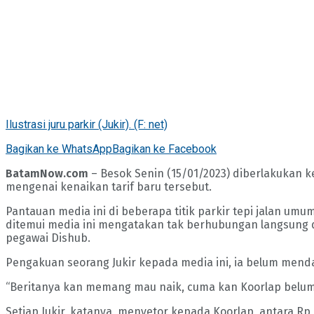
Ilustrasi juru parkir (Jukir). (F: net)
Bagikan ke WhatsApp
Bagikan ke Facebook
BatamNow.com
– Besok Senin (15/01/2023) diberlakukan ke
mengenai kenaikan tarif baru tersebut.
Pantauan media ini di beberapa titik parkir tepi jalan umu
ditemui media ini mengatakan tak berhubungan langsung 
pegawai Dishub.
Pengakuan seorang Jukir kepada media ini, ia belum mendap
“Beritanya kan memang mau naik, cuma kan Koorlap belum ad
Setiap Jukir, katanya, menyetor kepada Koorlap, antara R