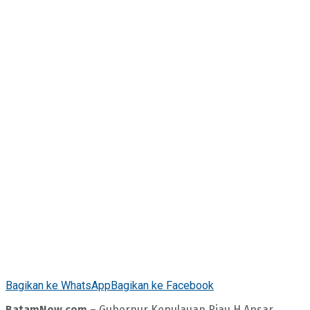
Bagikan ke WhatsApp
Bagikan ke Facebook
BatamNow.com
– Gubernur Kepulauan Riau H Ansar