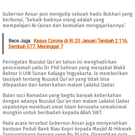
Gubernur Ansar pun mengutip sebuah hadis Bukhari yang
berbunyi, “Sebaik-baiknya orang adalah yang
mempelajari Al-Quran dan kemudian mengajarkannya”.
Baca Juga:
Kasus Corona di RI 20 Januari Tambah 2.116,
Sembuh 577, Meninggal 7
Peringatan Nuzulul Qur’an tahun ini menghadirkan
penceramah yaitu Dr Phil Sahiran yang menjabat Wakil
Rektor II UIN Sunan Kalijaga Yogyakarta. Ia memberikan
tausiyah tentang Nuzulul Qur’an yang tidak bisa
dilepaskan dari keberkahan malam Lailatul Qadar.
Bulan suci Ramadan yang begitu banyak keberkahan
dengan adanya Nuzulul Qur’an dan malam Lailatul Qadar
sepatutnya membuat umat Islam berusaha semaksimal
mungkin untuk beribadah kepada Allah SWT.
Pada acara tersebut Gubernur Ansar juga menyerahkan
bantuan Peduli Bank Riau Kepri kepada Masjid Al-Hikmah
Tanjungpinang berupa uang Rp 10 juta. Diserahkan pula