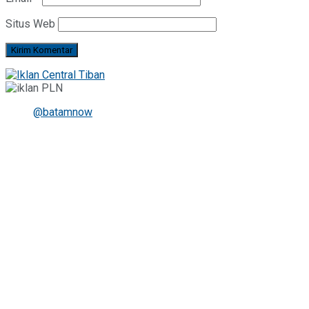
Situs Web
@batamnow