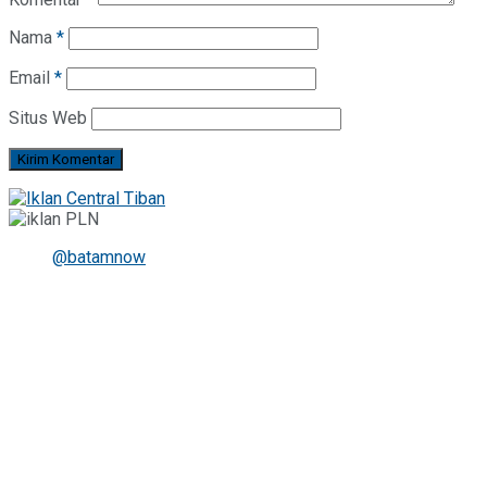
Nama
*
Email
*
Situs Web
@batamnow