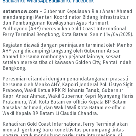
Bagikan ke WhatsApp
Bagikan ke Facebook
BatamNow.com
– Gubernur Kepulauan Riau Ansar Ahmad
mendampingi Menteri Koordinator Bidang Infrastruktur
dan Pembangunan Kewilayahan Agus Harimurti
Yudhoyono (AHY) meresmikan Gold Coast International
Ferry Terminal Bengkong, Kota Batam, Senin (14/04/2025).
Kegiatan diawali dengan peninjauan terminal oleh Menko
AHY yang didampingi langsung oleh Gubernur Ansar
Ahmad bersama rombongan pejabat lainnya, sesaat
setelah mereka tiba di kawasan Golden City, Pantai Indah
Bengkong.
Peresmian ditandai dengan penandatanganan prasasti
bersama oleh Menko AHY, Kapolri Jenderal Pol. Listyo Sigit
Prabowo, Wakil Ketua KPK RI Johanis Tanak, Gubernur
Kepri Ansar Ahmad, Wakil Gubernur Kepri Nyanyang Haris
Pratamura, Wali Kota Batam ex-officio Kepala BP Batam
Amsakar Achmad, dan Wakil Wali Kota Batam ex-officio
Wakil Kepala BP Batam Li Claudia Chandra.
Kehadiran Gold Coast International Ferry Terminal akan
menjadi gerbang baru konektivitas penumpang lintas
negara untuk mendukung pariwisata internasional di