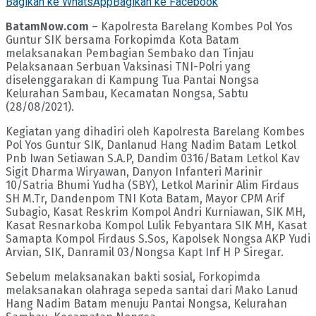
Bagikan ke WhatsApp
Bagikan ke Facebook
BatamNow.com
– Kapolresta Barelang Kombes Pol Yos
Guntur SIK bersama Forkopimda Kota Batam
melaksanakan Pembagian Sembako dan Tinjau
Pelaksanaan Serbuan Vaksinasi TNI-Polri yang
diselenggarakan di Kampung Tua Pantai Nongsa
Kelurahan Sambau, Kecamatan Nongsa, Sabtu
(28/08/2021).
Kegiatan yang dihadiri oleh Kapolresta Barelang Kombes
Pol Yos Guntur SIK, Danlanud Hang Nadim Batam Letkol
Pnb Iwan Setiawan S.A.P, Dandim 0316/Batam Letkol Kav
Sigit Dharma Wiryawan, Danyon Infanteri Marinir
10/Satria Bhumi Yudha (SBY), Letkol Marinir Alim Firdaus
SH M.Tr, Dandenpom TNI Kota Batam, Mayor CPM Arif
Subagio, Kasat Reskrim Kompol Andri Kurniawan, SIK MH,
Kasat Resnarkoba Kompol Lulik Febyantara SIK MH, Kasat
Samapta Kompol Firdaus S.Sos, Kapolsek Nongsa AKP Yudi
Arvian, SIK, Danramil 03/Nongsa Kapt Inf H P Siregar.
Sebelum melaksanakan bakti sosial, Forkopimda
melaksanakan olahraga sepeda santai dari Mako Lanud
Hang Nadim Batam menuju Pantai Nongsa, Kelurahan