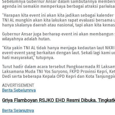
Sebelumnya Gubernur Ansar dalam sambutannya memberika
agenda ini semakin memperkaya berbagai atraksi pariwisata
“Harapan kita event ini akan kita jadikan sebagai kalende
TNI AL mungkin akan kita lakukan rapat evaluasi bersama u
hanya skalanya daerah atau nasional, tapi akan kita kemas
Gubernur Ansar juga berharap event ini akan membangun se
wilayahnya adalah hutan.
“Kita yakin TNI AL tidak hanya menjaga kedautan laut NK
event-event yang berkaitan dengan laut. Sekali lagi kami
hati masyarakat,” tutupnya.
Turut hadir dalam acara tersebut Pangkoarmada RI Laksa
Laksamana Muda TNI Yos Suryono, FKPD Provinsi Kepri, Ketua
Dedi serta beberapa Kepala OPD Kepri dan Kota Tanjungp
ADVERTISEMENT
Berita Sebelumnya
Griya Flamboyan RSJKO EHD Resmi Dibuka, Tingkatk
Berita Selanjutnya