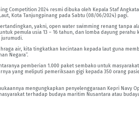
ng Competition 2024 resmi dibuka oleh Kepala Staf Angkat
 Laut, Kota Tanjungpinang pada Sabtu (08/06/2024) pagi.
ertandingkan, yakni, open water swimming renang tanpa ala
untuk pemula usia 13 – 16 tahun, dan lomba dayung perahu k
1 jurumudi.
ahraga air, kita tingkatkan kecintaan kepada laut guna me
nan Negara”.
iantaranya pemberian 1.000 paket sembako untuk masyarakat
rnya yang meliputi pemeriksaan gigi kepada 350 orang pasi
ukaannya mengungkapkan penyelenggaraan Kepri Navy Op
syarakat terhadap budaya maritim Nusantara atau budaya 