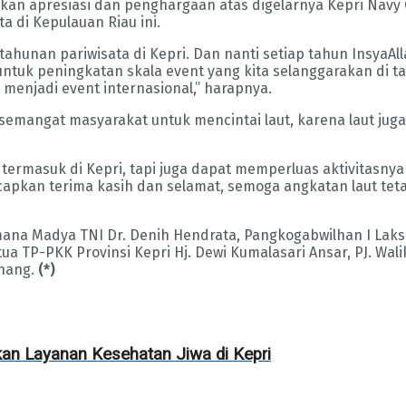
n apresiasi dan penghargaan atas digelarnya Kepri Navy 
 di Kepulauan Riau ini.
r tahunan pariwisata di Kepri. Dan nanti setiap tahun Insya
ntuk peningkatan skala event yang kita selanggarakan di tah
 menjadi event internasional,” harapnya.
mangat masyarakat untuk mencintai laut, karena laut juga b
RI termasuk di Kepri, tapi juga dapat memperluas aktivit
 ucapkan terima kasih dan selamat, semoga angkatan laut te
mana Madya TNI Dr. Denih Hendrata, Pangkogabwilhan I Lak
 TP-PKK Provinsi Kepri Hj. Dewi Kumalasari Ansar, PJ. Walik
inang.
(*)
an Layanan Kesehatan Jiwa di Kepri