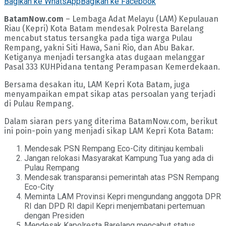
Bagikan ke WhatsApp
Bagikan ke Facebook
BatamNow.com
– Lembaga Adat Melayu (LAM) Kepulauan
Riau (Kepri) Kota Batam mendesak Polresta Barelang
mencabut status tersangka pada tiga warga Pulau
Rempang, yakni Siti Hawa, Sani Rio, dan Abu Bakar.
Ketiganya menjadi tersangka atas dugaan melanggar
Pasal 333 KUHPidana tentang Perampasan Kemerdekaan.
Bersama desakan itu, LAM Kepri Kota Batam, juga
menyampaikan empat sikap atas persoalan yang terjadi
di Pulau Rempang.
Dalam siaran pers yang diterima BatamNow.com, berikut
ini poin-poin yang menjadi sikap LAM Kepri Kota Batam:
Mendesak PSN Rempang Eco-City ditinjau kembali
Jangan relokasi Masyarakat Kampung Tua yang ada di
Pulau Rempang
Mendesak transparansi pemerintah atas PSN Rempang
Eco-City
Meminta LAM Provinsi Kepri mengundang anggota DPR
RI dan DPD RI dapil Kepri menjembatani pertemuan
dengan Presiden
Mendesak Kapolresta Barelang mencabut status