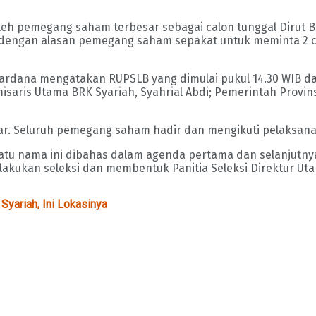
h pemegang saham terbesar sebagai calon tunggal Dirut BR
engan alasan pemegang saham sepakat untuk meminta 2 ca
Wardana mengatakan RUPSLB yang dimulai pukul 14.30 WIB dan
aris Utama BRK Syariah, Syahrial Abdi; Pemerintah Provins
car. Seluruh pemegang saham hadir dan mengikuti pelaksana
n satu nama ini dibahas dalam agenda pertama dan selanj
akukan seleksi dan membentuk Panitia Seleksi Direktur Ut
yariah, Ini Lokasinya