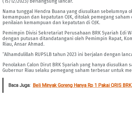
(15/12/2023) berlangsung lancar.
Nama tunggal Hendra Buana yang diusulkan sebelumnya ole
kemampuan dan kepatutan OJK, ditolak pemegang saham d
penilaian kemampuan dan kepatutan di OJK.
Pemimpin Divisi Sekretariat Perusahaan BRK Syariah Edi 
dengan putusan ditandatangani oleh Pemimpin Rapat, Komis
Riau, Ansar Ahmad.
“Alhamdulillah RUPSLB tahun 2023 ini berjalan dengan lan
Penolakan Calon Dirut BRK Syariah yang hanya diusulka
Gubernur Riau selaku pemegang saham terbesar untuk mel
Baca Juga:
Beli Minyak Goreng Hanya Rp 1 Pakai QRIS BRK S