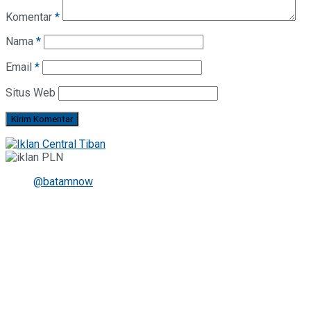
Komentar
*
Nama
*
Email
*
Situs Web
@batamnow