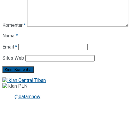
Komentar
*
Nama
*
Email
*
Situs Web
@batamnow