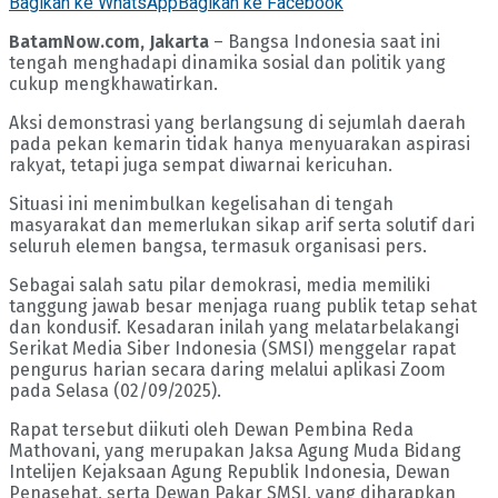
Bagikan ke WhatsApp
Bagikan ke Facebook
BatamNow.com, Jakarta
– Bangsa Indonesia saat ini
tengah menghadapi dinamika sosial dan politik yang
cukup mengkhawatirkan.
Aksi demonstrasi yang berlangsung di sejumlah daerah
pada pekan kemarin tidak hanya menyuarakan aspirasi
rakyat, tetapi juga sempat diwarnai kericuhan.
Situasi ini menimbulkan kegelisahan di tengah
masyarakat dan memerlukan sikap arif serta solutif dari
seluruh elemen bangsa, termasuk organisasi pers.
Sebagai salah satu pilar demokrasi, media memiliki
tanggung jawab besar menjaga ruang publik tetap sehat
dan kondusif. Kesadaran inilah yang melatarbelakangi
Serikat Media Siber Indonesia (SMSI) menggelar rapat
pengurus harian secara daring melalui aplikasi Zoom
pada Selasa (02/09/2025).
Rapat tersebut diikuti oleh Dewan Pembina Reda
Mathovani, yang merupakan Jaksa Agung Muda Bidang
Intelijen Kejaksaan Agung Republik Indonesia, Dewan
Penasehat, serta Dewan Pakar SMSI, yang diharapkan