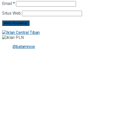
Email
*
Situs Web
@batamnow