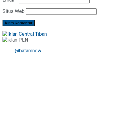
Situs Web
@batamnow