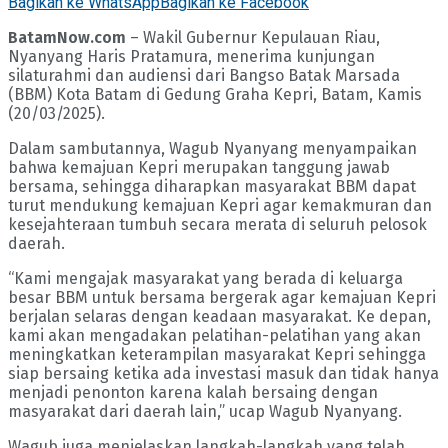
Bagikan ke WhatsApp
Bagikan ke Facebook
BatamNow.com
– Wakil Gubernur Kepulauan Riau,
Nyanyang Haris Pratamura, menerima kunjungan
silaturahmi dan audiensi dari Bangso Batak Marsada
(BBM) Kota Batam di Gedung Graha Kepri, Batam, Kamis
(20/03/2025).
Dalam sambutannya, Wagub Nyanyang menyampaikan
bahwa kemajuan Kepri merupakan tanggung jawab
bersama, sehingga diharapkan masyarakat BBM dapat
turut mendukung kemajuan Kepri agar kemakmuran dan
kesejahteraan tumbuh secara merata di seluruh pelosok
daerah.
“Kami mengajak masyarakat yang berada di keluarga
besar BBM untuk bersama bergerak agar kemajuan Kepri
berjalan selaras dengan keadaan masyarakat. Ke depan,
kami akan mengadakan pelatihan-pelatihan yang akan
meningkatkan keterampilan masyarakat Kepri sehingga
siap bersaing ketika ada investasi masuk dan tidak hanya
menjadi penonton karena kalah bersaing dengan
masyarakat dari daerah lain,” ucap Wagub Nyanyang.
Wagub juga menjelaskan langkah-langkah yang telah