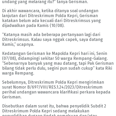
undang yang melarang itu?” tanya Gerisman.
Di akhir wawancara, ketika ditanya soal undangan
lanjutan dari Ditreskrimum Polda Kepri, Gerisman
katakan belum ada kecuali dari Ditreskrimsus yang
dijadwalkan pada Kamis (10/08).
“Katanya masih ada beberapa pertanyaan lagi dari
Ditreskrimsus. Kalau saya nggak capek, saya datang
Kamis,” ucapnya.
Kedatangan Gerisman ke Mapolda Kepri hari ini, Senin
(07/08), didampingi sekitar 50 warga Rempang-Galang.
“Sebenarnya banyak yang mau datang, tapi Pak Gerisman
bilang tidak perlu dulu, segini pun sudah cukup” kata Riki
warga Rempang.
Sebelumnya, Ditreskrimum Polda Kepri mengirimkan
surat Nomor B/697/VIII/RES.1.24/2023/Ditreskrimum
perihal undangan wawancara klarifikasi perkara kepada
Gerisman.
Disebutkan dalam surat itu, bahwa penyelidik Subdit 2
Ditreskrimum Polda Kepri sedang melakukan
penyelidikan dugaan tindak pemalsuan dan/atau