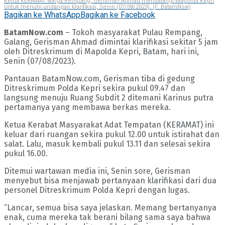
Ketua KERAMAT warga Rempang, Gerisman Ahmad mendatangi Mapolda Kepri
untuk menuhi undangan klarifikasi, Senin (07/08/2023). (F: BatamNow)
Bagikan ke WhatsApp
Bagikan ke Facebook
BatamNow.com
– Tokoh masyarakat Pulau Rempang,
Galang, Gerisman Ahmad dimintai klarifikasi sekitar 5 jam
oleh Ditreskrimum di Mapolda Kepri, Batam, hari ini,
Senin (07/08/2023).
Pantauan BatamNow.com, Gerisman tiba di gedung
Ditreskrimum Polda Kepri sekira pukul 09.47 dan
langsung menuju Ruang Subdit 2 ditemani Karinus putra
pertamanya yang membawa berkas mereka.
Ketua Kerabat Masyarakat Adat Tempatan (KERAMAT) ini
keluar dari ruangan sekira pukul 12.00 untuk istirahat dan
salat. Lalu, masuk kembali pukul 13.11 dan selesai sekira
pukul 16.00.
Ditemui wartawan media ini, Senin sore, Gerisman
menyebut bisa menjawab pertanyaan klarifikasi dari dua
personel Ditreskrimum Polda Kepri dengan lugas.
“Lancar, semua bisa saya jelaskan. Memang bertanyanya
enak, cuma mereka tak berani bilang sama saya bahwa