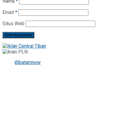
Nama
*
Email
*
Situs Web
@batamnow