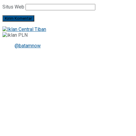
Situs Web
@batamnow