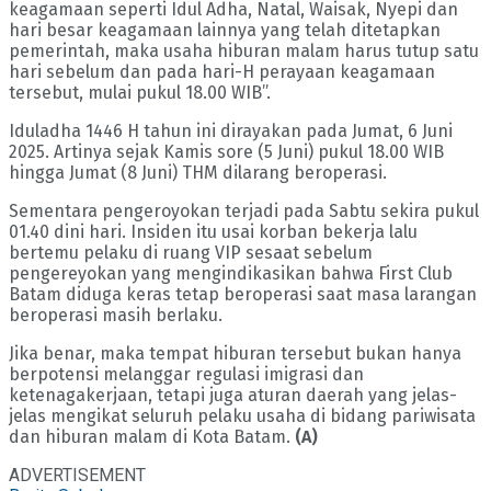
keagamaan seperti Idul Adha, Natal, Waisak, Nyepi dan
hari besar keagamaan lainnya yang telah ditetapkan
pemerintah, maka usaha hiburan malam harus tutup satu
hari sebelum dan pada hari-H perayaan keagamaan
tersebut, mulai pukul 18.00 WIB”.
Iduladha 1446 H tahun ini dirayakan pada Jumat, 6 Juni
2025. Artinya sejak Kamis sore (5 Juni) pukul 18.00 WIB
hingga Jumat (8 Juni) THM dilarang beroperasi.
Sementara pengeroyokan terjadi pada Sabtu sekira pukul
01.40 dini hari. Insiden itu usai korban bekerja lalu
bertemu pelaku di ruang VIP sesaat sebelum
pengereyokan yang mengindikasikan bahwa First Club
Batam diduga keras tetap beroperasi saat masa larangan
beroperasi masih berlaku.
Jika benar, maka tempat hiburan tersebut bukan hanya
berpotensi melanggar regulasi imigrasi dan
ketenagakerjaan, tetapi juga aturan daerah yang jelas-
jelas mengikat seluruh pelaku usaha di bidang pariwisata
dan hiburan malam di Kota Batam.
(A)
ADVERTISEMENT