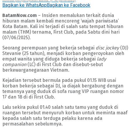
Ilustrasi pengeroyokan wanita. (F: AI generated)
Bagikan ke WhatsApp
Bagikan ke Facebook
BatamNow.com
– Insiden memalukan terkait dunia
hiburan malam kembali mencoreng ‘wajah pariwisata’
Kota Batam. Kali ini terjadi di salah satu tempat hiburan
malam (THM) ternama, First Club, pada Sabtu dini hari
(07/06/2025).
Seorang perempuan yang bekerja sebagai
disc jockey
(DJ)
Stevanie (25 tahun), menjadi korban pengeroyokan oleh
empat wanita yang diduga bekerja sebagai
lady
companion
(LC) di First Club dan disebut-sebut
berkewarganegaraan Vietnam.
Kejadian tersebut bermula pada pukul 01.15 WIB usai
korban bekerja sebagai DJ, ia diajak bergabung dengan
temannya yang duduk di sofa ruang VIP ruangan nomor
17 dan 18 di di First Club.
Lalu sekira pukul 01.40 salah satu tamu yang duduk di
ruangan tersebut menyuruh korban untuk meminta maaf
kepada salah satu terduga pelaku karena ada
permasalahan sebelumnya.