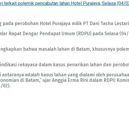
terkait polemik pencabutan lahan Hotel Purajaya, Selasa (04/0
pada perobohan Hotel Purajaya milik PT Dani Tasha Lestari 
gelar Rapat Dengar Pendapat Umum (RDPU) pada Selasa (04/
gungkapkan bahwa masalah lahan di Batam, khususnya polemi
ndikasi rekayasa dalam kasus penarikan lahan dan perobohan
 antaranya adalah kasus lahan yang dialami oleh perusahaan
nomian di Batam,” ujar Anggia Erma Rini dalam RDPU Komisi 
/02).