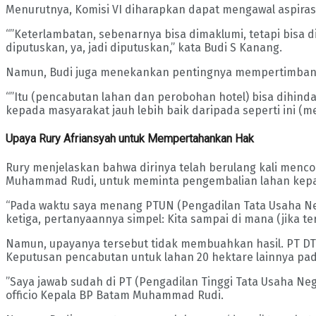
Menurutnya, Komisi VI diharapkan dapat mengawal aspira
“”Keterlambatan, sebenarnya bisa dimaklumi, tetapi bisa d
diputuskan, ya, jadi diputuskan,” kata Budi S Kanang.
Namun, Budi juga menekankan pentingnya mempertimbangka
“”Itu (pencabutan lahan dan perobohan hotel) bisa dihinda
kepada masyarakat jauh lebih baik daripada seperti ini (me
Upaya Rury Afriansyah untuk Mempertahankan Hak
Rury menjelaskan bahwa dirinya telah berulang kali menc
Muhammad Rudi, untuk meminta pengembalian lahan kepa
“Pada waktu saya menang PTUN (Pengadilan Tata Usaha Neg
ketiga, pertanyaannya simpel: Kita sampai di mana (jika ter
Namun, upayanya tersebut tidak membuahkan hasil. PT DTL
Keputusan pencabutan untuk lahan 20 hektare lainnya pada
”Saya jawab sudah di PT (Pengadilan Tinggi Tata Usaha Ne
officio Kepala BP Batam Muhammad Rudi.