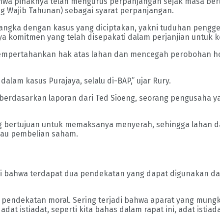
ahwa pihaknya telah mengurus perpanjangan sejak masa ber
 Wajib Tahunan) sebagai syarat perpanjangan.
rsangka dengan kasus yang diciptakan, yakni tuduhan pengg
a komitmen yang telah disepakati dalam perjanjian untuk k
pertahankan hak atas lahan dan mencegah perobohan hotel,
alam kasus Purajaya, selalu di-BAP,” ujar Rury.
 berdasarkan laporan dari Ted Sioeng, seorang pengusaha 
ang bertujuan untuk memaksanya menyerah, sehingga lahan d
atau pembelian saham.
nilai bahwa terdapat dua pendekatan yang dapat digunakan 
pendekatan moral. Sering terjadi bahwa aparat yang mungki
dat istiadat, seperti kita bahas dalam rapat ini, adat istia