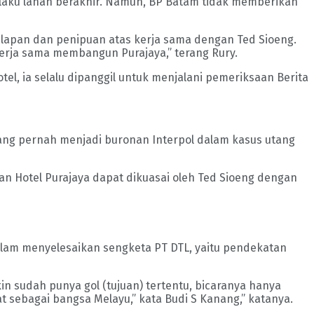
laku lahan berakhir. Namun, BP Batam tidak memberikan
elapan dan penipuan atas kerja sama dengan Ted Sioeng.
erja sama membangun Purajaya,” terang Rury.
 ia selalu dipanggil untuk menjalani pemeriksaan Berita
yang pernah menjadi buronan Interpol dalam kasus utang
an Hotel Purajaya dapat dikuasai oleh Ted Sioeng dengan
dalam menyelesaikan sengketa PT DTL, yaitu pendekatan
n sudah punya gol (tujuan) tertentu, bicaranya hanya
dat sebagai bangsa Melayu,” kata Budi S Kanang,” katanya.