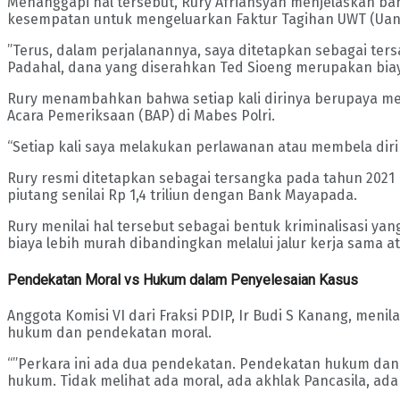
Menanggapi hal tersebut, Rury Afriansyah menjelaskan b
kesempatan untuk mengeluarkan Faktur Tagihan UWT (Uang
”Terus, dalam perjalanannya, saya ditetapkan sebagai te
Padahal, dana yang diserahkan Ted Sioeng merupakan biay
Rury menambahkan bahwa setiap kali dirinya berupaya mem
Acara Pemeriksaan (BAP) di Mabes Polri.
“Setiap kali saya melakukan perlawanan atau membela diri d
Rury resmi ditetapkan sebagai tersangka pada tahun 2021
piutang senilai Rp 1,4 triliun dengan Bank Mayapada.
Rury menilai hal tersebut sebagai bentuk kriminalisasi y
biaya lebih murah dibandingkan melalui jalur kerja sama 
Pendekatan Moral vs Hukum dalam Penyelesaian Kasus
Anggota Komisi VI dari Fraksi PDIP, Ir Budi S Kanang, me
hukum dan pendekatan moral.
“”Perkara ini ada dua pendekatan. Pendekatan hukum dan 
hukum. Tidak melihat ada moral, ada akhlak Pancasila, ada a