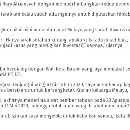
si Rury Afriansyah dengan mempertimbangkan kedua pendek
iterapkan kalau sudah ada inginnya untuk diputuskan (dicabu
n nilai-nilai moral dan adat Melayu yang sudah diwarisk
ri. Hanya jarak setahun kurang, apakah jika ada itikad baik
njadi kasus yang merugikan investasi),” uapnya,” ujarnya.
oba berdialog dengan Wali Kota Batam yang juga menjabat s
da PT DTL.
ara Tanjungpinang) akhir tahun 2020, saya menghadap kepa
us bersikeras untuk bersengketa). Kita ini keluarga Melayu, 
 akhirnya menerima surat pemberitahuan pada 20 Agustus 2
 11 Mei 2020, sehingga total lahan yang dicabut mencapai 3
gara). Izinkan saya mengelola untuk kebaikan semua,” kata 