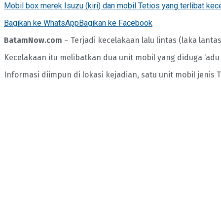
Mobil box merek Isuzu (kiri) dan mobil Tetios yang terlibat ke
Bagikan ke WhatsApp
Bagikan ke Facebook
BatamNow.com
– Terjadi kecelakaan lalu lintas (laka lant
Kecelakaan itu melibatkan dua unit mobil yang diduga ‘adu
Informasi diimpun di lokasi kejadian, satu unit mobil jeni