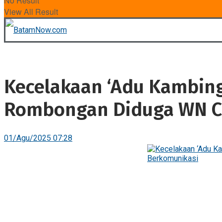
No Result
View All Result
Kecelakaan ‘Adu Kambing’
Rombongan Diduga WN Ci
01/Agu/2025 07:28