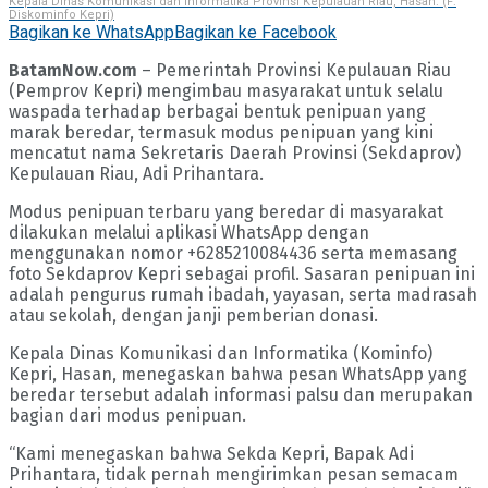
Kepala Dinas Komunikasi dan Informatika Provinsi Kepulauan Riau, Hasan. (F:
Diskominfo Kepri)
Bagikan ke WhatsApp
Bagikan ke Facebook
BatamNow.com
– Pemerintah Provinsi Kepulauan Riau
(Pemprov Kepri) mengimbau masyarakat untuk selalu
waspada terhadap berbagai bentuk penipuan yang
marak beredar, termasuk modus penipuan yang kini
mencatut nama Sekretaris Daerah Provinsi (Sekdaprov)
Kepulauan Riau, Adi Prihantara.
Modus penipuan terbaru yang beredar di masyarakat
dilakukan melalui aplikasi WhatsApp dengan
menggunakan nomor +6285210084436 serta memasang
foto Sekdaprov Kepri sebagai profil. Sasaran penipuan ini
adalah pengurus rumah ibadah, yayasan, serta madrasah
atau sekolah, dengan janji pemberian donasi.
Kepala Dinas Komunikasi dan Informatika (Kominfo)
Kepri, Hasan, menegaskan bahwa pesan WhatsApp yang
beredar tersebut adalah informasi palsu dan merupakan
bagian dari modus penipuan.
“Kami menegaskan bahwa Sekda Kepri, Bapak Adi
Prihantara, tidak pernah mengirimkan pesan semacam