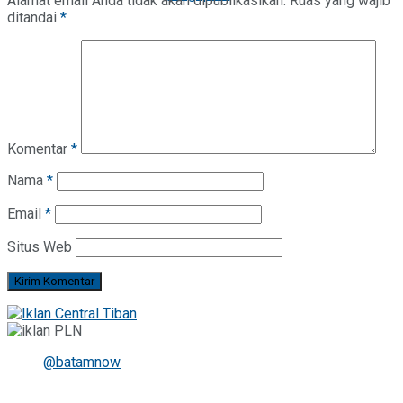
Alamat email Anda tidak akan dipublikasikan.
Ruas yang wajib
ditandai
*
Komentar
*
Nama
*
Email
*
Situs Web
@batamnow