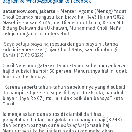
Bagikan ke WhatsApp
Bagikan ke Facebook
BatamNow.com, Jakarta
– Menteri Agama (Menag) Yaqut
Cholil Qoumas mengusulkan biaya haji 1443 Hijriah/2022
Masehi sebesar Rp 45 juta. Dilansir detikcom, Ketua MUI
Bidang Dakwah dan Ukhuwah, Muhammad Cholil Nafis
setuju dengan usulan tersebut.
“Saya setuju biaya haji sesuai dengan biaya riil tanpa
subsidi sama sekali,” ujar Cholil Nafis, saat dihubungi
Kamis (17/02/2022).
Cholil Nafis mengatakan tahun-tahun sebelumnya biaya
haji disubsidi hampir 50 persen. Menurutnya hal ini tidak
baik dan berbahaya.
“Karena seperti tahun-tahun sebelumnya yang disubsidi
itu hampir 50 persen. Seperti bayar Rp 36 juta, padahal
biaya riilnya Rp 67 juta. Ini tidak baik dan bahaya,” kata
Cholil.
Ia menjelaskan dana subsidi diambil dari hasil
pengelolaan badan pengelolaan keuangan haji (BPHK)
dan pengembangan dana
waiting list
jemaah haji.
Menurutnya jika hal ini terus dilakukan maka akan