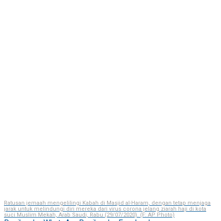
Ratusan jemaah mengelilingi Kabah di Masjid al-Haram, dengan tetap menjaga
jarak untuk melindungi diri mereka dari virus corona jelang ziarah haji di kota
suci Muslim Mekah, Arab Saudi, Rabu (29/07/2020). (F: AP Photo)