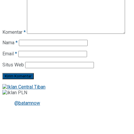
Komentar
*
Nama
*
Email
*
Situs Web
@batamnow