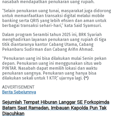
nasabah mendapatkan penukaran uang rupiah.
“Selain penukaran uang tunai, masyarakat juga didorong
untuk memanfaatkan transaksi digital melalui mobile
banking serta QRIS yang lebih efisien dan aman untuk
berbagai transaksi sehari-hari,” kata Said Syamsuri.
Dalam program Serambi tahun 2025 ini, BRK Syariah
menghadirkan layanan penukaran uang rupiah di tiga
titik diantaranya kantor Cabang Utama, Cabang
Pekanbaru Sudirman dan Cabang Arifin Ahmad.
“Penukaran uang ini bisa dilakukan mulai Senin pekan
depan. Penukaran uang ini menggunakan situs web
PINTAR. Nasabah dapat memilih lokasi dan waktu
penukaran uangnya. Penukaran uang hanya bisa
dilakukan sekali untuk 1 KTP,” ujarnya lagi.
(*)
ADVERTISEMENT
Berita Sebelumnya
Sejumlah Tempat Hiburan Langgar SE Forkopimda
Batam Saat Ramadan, Imbauan Kapolda Pun Tak
Diacuhkan