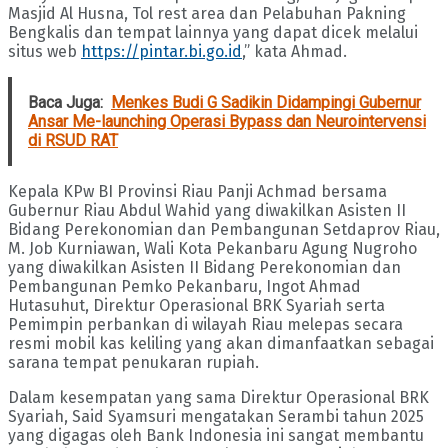
Masjid Al Husna, Tol rest area dan Pelabuhan Pakning
Bengkalis dan tempat lainnya yang dapat dicek melalui
situs web
https://pintar.bi.go.id
,” kata Ahmad.
Baca Juga:
Menkes Budi G Sadikin Didampingi Gubernur
Ansar Me-launching Operasi Bypass dan Neurointervensi
di RSUD RAT
Kepala KPw BI Provinsi Riau Panji Achmad bersama
Gubernur Riau Abdul Wahid yang diwakilkan Asisten II
Bidang Perekonomian dan Pembangunan Setdaprov Riau,
M. Job Kurniawan, Wali Kota Pekanbaru Agung Nugroho
yang diwakilkan Asisten II Bidang Perekonomian dan
Pembangunan Pemko Pekanbaru, Ingot Ahmad
Hutasuhut, Direktur Operasional BRK Syariah serta
Pemimpin perbankan di wilayah Riau melepas secara
resmi mobil kas keliling yang akan dimanfaatkan sebagai
sarana tempat penukaran rupiah.
Dalam kesempatan yang sama Direktur Operasional BRK
Syariah, Said Syamsuri mengatakan Serambi tahun 2025
yang digagas oleh Bank Indonesia ini sangat membantu