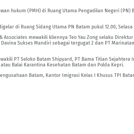
wan hukum (PMH) di Ruang Utama Pengadilan Negeri (PN) B
igelar di Ruang Sidang Utama PN Batam pukul 12.00, Selasa 
ssociates mewakili kliennya Teo Yau Zong selaku Direktur
T Davina Sukses Mandiri sebagai tergugat 2 dan PT Marinat
mewakili PT Seloko Batam Shipyard, PT Bama Titian Sejahter
atau Balai Karantina Kesehatan Batam dan Polda Kepri.
Pengusahaan Batam, Kantor Imigrasi Kelas I Khusus TPI Bata