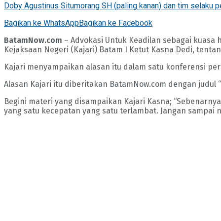
Doby Agustinus Situmorang SH (paling kanan) dan tim selaku p
Bagikan ke WhatsApp
Bagikan ke Facebook
BatamNow.com
– Advokasi Untuk Keadilan sebagai kuasa 
Kejaksaan Negeri (Kajari) Batam I Ketut Kasna Dedi, tenta
Kajari menyampaikan alasan itu dalam satu konferensi pers 
Alasan Kajari itu diberitakan BatamNow.com dengan judul “
Begini materi yang disampaikan Kajari Kasna; “Sebenarnya 
yang satu kecepatan yang satu terlambat. Jangan sampai nan