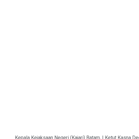
Kepala Kejaksaan Negeri (Kajari) Batam, I Ketut Kasna De