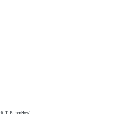
di. (F: BatamNow)