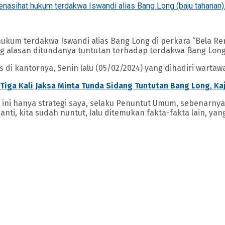
enasihat hukum terdakwa Iswandi alias Bang Long (baju tahanan
hukum terdakwa Iswandi alias Bang Long di perkara “Bela R
ng alasan ditundanya tuntutan terhadap terdakwa Bang Long,
di kantornya, Senin lalu (05/02/2024) yang dihadiri wartawa
Tiga Kali Jaksa Minta Tunda Sidang Tuntutan Bang Long, Kaj
ini hanya strategi saya, selaku Penuntut Umum, sebenarnya 
ti, kita sudah nuntut, lalu ditemukan fakta-fakta lain, yang