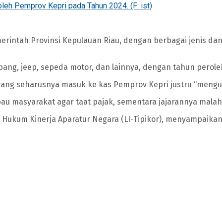
oleh Pemprov Kepri pada Tahun 2024. (F: ist)
erintah Provinsi Kepulauan Riau, dengan berbagai jenis 
ang, jeep, sepeda motor, dan lainnya, dengan tahun perole
r yang seharusnya masuk ke kas Pemprov Kepri justru “mengu
au masyarakat agar taat pajak, sementara jajarannya malah 
n Hukum Kinerja Aparatur Negara (LI-Tipikor), menyampaika