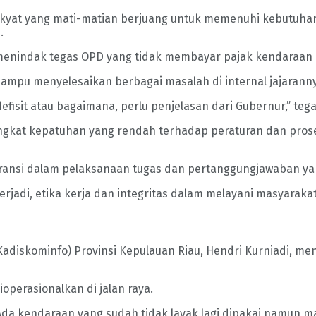
ati rakyat yang mati-matian berjuang untuk memenuhi kebutu
.
nindak tegas OPD yang tidak membayar pajak kendaraan d
mampu menyelesaikan berbagai masalah di internal jajarann
isit atau bagaimana, perlu penjelasan dari Gubernur,” teg
ngkat kepatuhan yang rendah terhadap peraturan dan prose
ransi dalam pelaksanaan tugas dan pertanggungjawaban yan
rjadi, etika kerja dan integritas dalam melayani masyarakat
(Kadiskominfo) Provinsi Kepulauan Riau, Hendri Kurniadi,
ioperasionalkan di jalan raya.
da kendaraan yang sudah tidak layak lagi dipakai namun ma