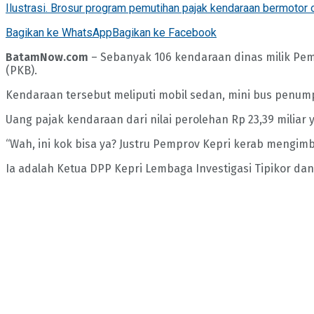
Ilustrasi. Brosur program pemutihan pajak kendaraan bermotor 
Bagikan ke WhatsApp
Bagikan ke Facebook
BatamNow.com
– Sebanyak 106 kendaraan dinas milik Pem
(PKB).
Kendaraan tersebut meliputi mobil sedan, mini bus penump
Uang pajak kendaraan dari nilai perolehan Rp 23,39 milia
“Wah, ini kok bisa ya? Justru Pemprov Kepri kerab mengimb
Ia adalah Ketua DPP Kepri Lembaga Investigasi Tipikor da