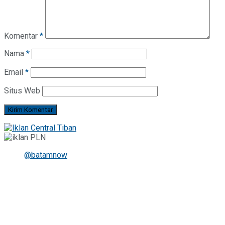
Komentar
*
Nama
*
Email
*
Situs Web
@batamnow