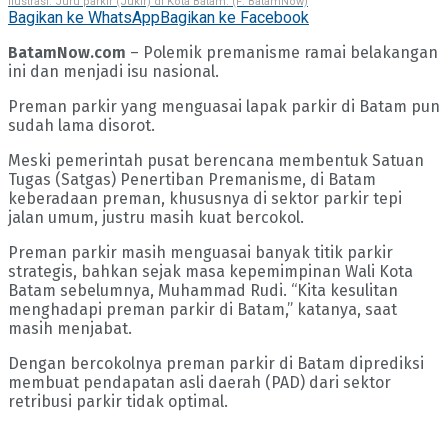
Ilustrasi. Juru parkir (Jukir) di Kota Batam. (F: BatamNow)
Bagikan ke WhatsApp
Bagikan ke Facebook
BatamNow.com
– Polemik premanisme ramai belakangan
ini dan menjadi isu nasional.
Preman parkir yang menguasai lapak parkir di Batam pun
sudah lama disorot.
Meski pemerintah pusat berencana membentuk Satuan
Tugas (Satgas) Penertiban Premanisme, di Batam
keberadaan preman, khususnya di sektor parkir tepi
jalan umum, justru masih kuat bercokol.
Preman parkir masih menguasai banyak titik parkir
strategis, bahkan sejak masa kepemimpinan Wali Kota
Batam sebelumnya, Muhammad Rudi. “Kita kesulitan
menghadapi preman parkir di Batam,” katanya, saat
masih menjabat.
Dengan bercokolnya preman parkir di Batam diprediksi
membuat pendapatan asli daerah (PAD) dari sektor
retribusi parkir tidak optimal.